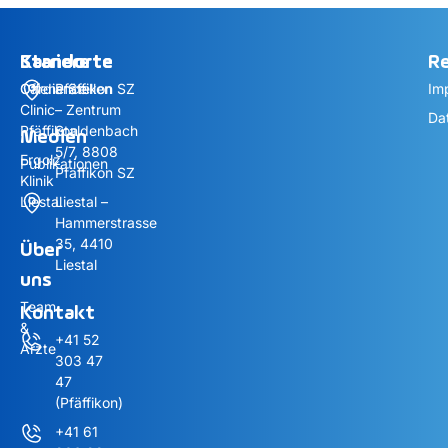
Standorte
Standorte
Karriere
Re
Cardiance
Offene Stellen
Pfäffikon SZ
Im
Clinic
– Zentrum
Da
Pfäffikon
Staldenbach
Medien
5/7, 8808
Ergolz
Publikationen
Pfäffikon SZ
Klinik
Liestal
Liestal –
Hammerstrasse
35, 4410
Über
Liestal
uns
Team
Kontakt
&
+41 52
Ärzte
303 47
47
(Pfäffikon)
+41 61