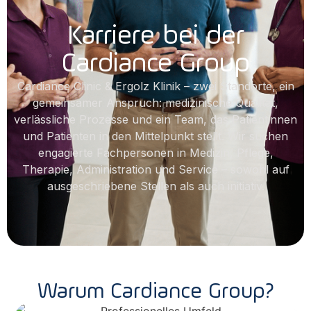
Karriere bei der
Cardiance Group
Cardiance Clinic & Ergolz Klinik – zwei Standorte, ein
gemeinsamer Anspruch: medizinische Qualität,
verlässliche Prozesse und ein Team, das Patientinnen
und Patienten in den Mittelpunkt stellt. Wir suchen
engagierte Fachpersonen in Medizin, Pflege,
Therapie, Administration und Service – sowohl auf
ausgeschriebene Stellen als auch initiativ.
Warum Cardiance Group?