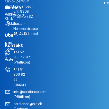
Clinic
– Zentrum
Da
Pfäffikon
Staldenbach
Medien
5/7, 8808
Ergolz
Publikationen
Pfäffikon SZ
Klinik
Liestal
Liestal –
Hammerstrasse
35, 4410 Liestal
Über
uns
Kontakt
Team
+41 52
&
303 47 47
Ärzte
(Pfäffikon)
+41 61
906 92
92
(Liestal)
info@cardiance.com
(Pfäffikon)
cardiance@hin.ch
(Berichte