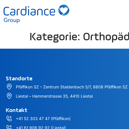
Kategorie:
Orthopäd
Standorte
Pfäffikon SZ – Zentrum Staldenbach 5/7, 8808 Pfäffikon SZ
Liestal – Hammerstrasse 35, 4410 Liestal
Kontakt
+41 52 303 47 47 (Pfäffikon)
+41 61 906 92 92 (Liestal)