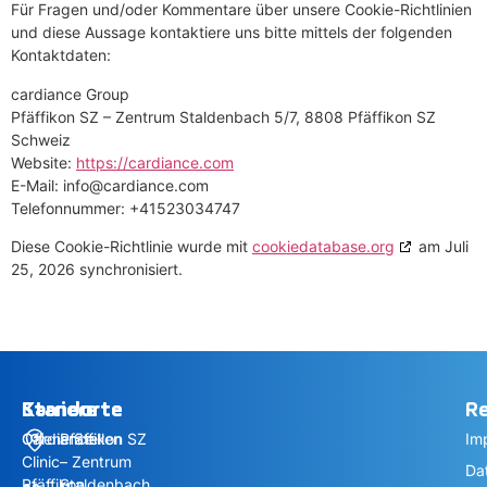
Für Fragen und/oder Kommentare über unsere Cookie-Richtlinien
und diese Aussage kontaktiere uns bitte mittels der folgenden
Kontaktdaten:
cardiance Group
Pfäffikon SZ – Zentrum Staldenbach 5/7, 8808 Pfäffikon SZ
Schweiz
Website:
https://cardiance.com
E-Mail:
info@
cardiance.com
Telefonnummer: +41523034747
Diese Cookie-Richtlinie wurde mit
cookiedatabase.org
am Juli
25, 2026 synchronisiert.
Standorte
Standorte
Karriere
Re
Cardiance
Offene Stellen
Pfäffikon SZ
Im
Clinic
– Zentrum
Da
Pfäffikon
Staldenbach