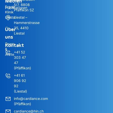
Medien
5/7, 8808
Ergolz
Publikationen
Pfäffikon SZ
Klinik
Liestal
Liestal –
Hammerstrasse
35, 4410
Über
Liestal
uns
Team
Kontakt
&
+41 52
Ärzte
303 47
47
(Pfäffikon)
+41 61
906 92
92
(Liestal)
info@cardiance.com
(Pfäffikon)
cardiance@hin.ch