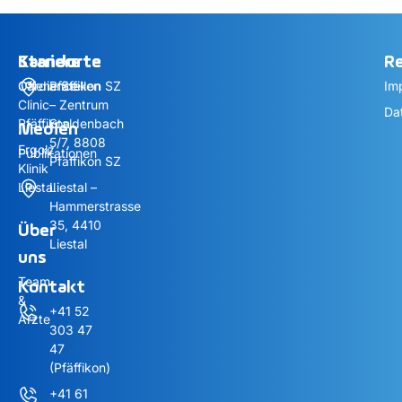
Standorte
Standorte
Karriere
Re
Cardiance
Offene Stellen
Pfäffikon SZ
Im
Clinic
– Zentrum
Da
Pfäffikon
Staldenbach
Medien
5/7, 8808
Ergolz
Publikationen
Pfäffikon SZ
Klinik
Liestal
Liestal –
Hammerstrasse
35, 4410
Über
Liestal
uns
Team
Kontakt
&
+41 52
Ärzte
303 47
47
(Pfäffikon)
+41 61