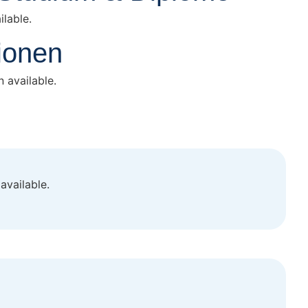
lable.
tionen
 available.
available.