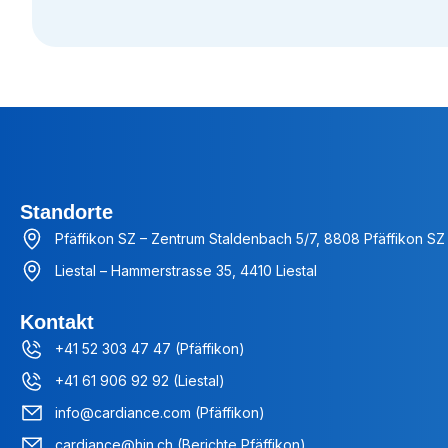
Standorte
Pfäffikon SZ – Zentrum Staldenbach 5/7, 8808 Pfäffikon SZ
Liestal – Hammerstrasse 35, 4410 Liestal
Kontakt
+41 52 303 47 47 (Pfäffikon)
+41 61 906 92 92 (Liestal)
info@cardiance.com (Pfäffikon)
cardiance@hin.ch (Berichte Pfäffikon)