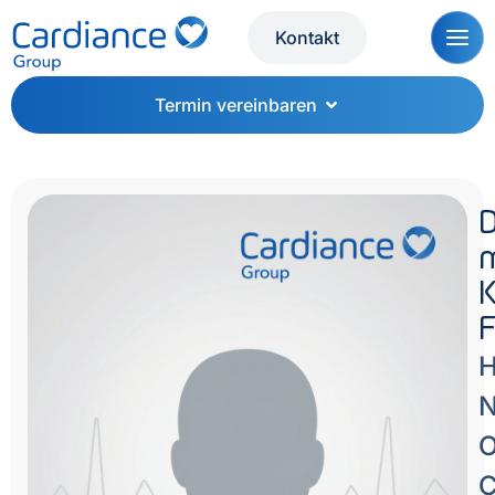
Kontakt
Termin vereinbaren
D
K
F
H
N
O
C