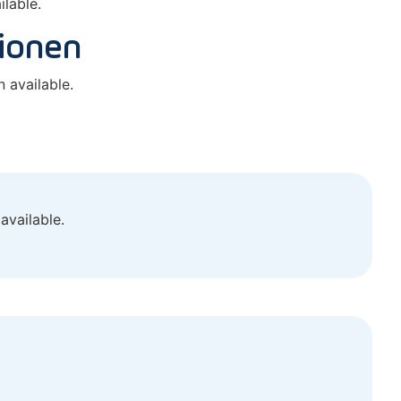
lable.
tionen
 available.
available.