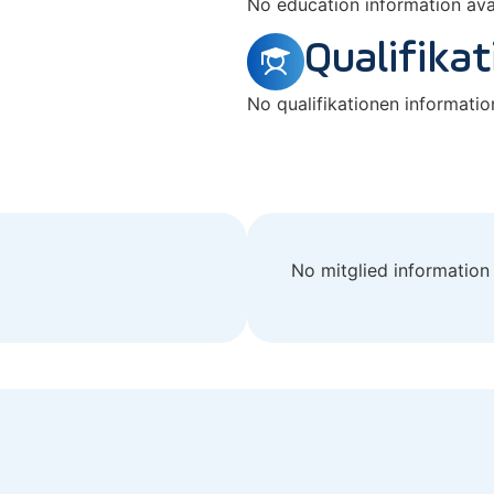
No education information avai
Qualifika
No qualifikationen information
No mitglied information 