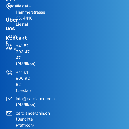
Liestal
Liestal –
Hammerstrasse
35, 4410
Über
Liestal
uns
Team
Kontakt
&
+41 52
Ärzte
303 47
47
(Pfäffikon)
+41 61
906 92
92
(Liestal)
info@cardiance.com
(Pfäffikon)
cardiance@hin.ch
(Berichte
Pfäffikon)