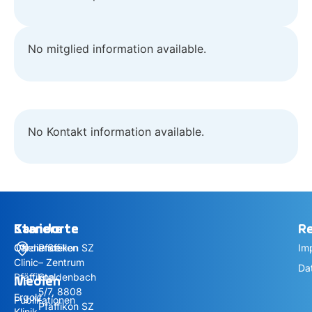
No mitglied information available.
No Kontakt information available.
Standorte
Standorte
Karriere
Re
Cardiance
Offene Stellen
Pfäffikon SZ
Im
Clinic
– Zentrum
Da
Pfäffikon
Staldenbach
Medien
5/7, 8808
Ergolz
Publikationen
Pfäffikon SZ
Klinik